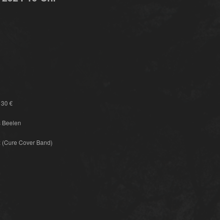
 30 €
s Beelen
x (Cure Cover Band)