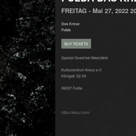
FREITAG -
Mai
27,
2022
2
Das Kreuz
Fulda
BUY TICKETS
Special Guest bei Maerzfeld
Kulturzentrum Kreuz e.V.
Königstr. 52-54
36037 Fulda
https://kreuz.com/